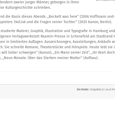
lendern zweier junger Männer, geborgen in ihren
ise Kulturgeschichte schrieben.
ind die Basis dieses Abends: „Beckett was here“ (2006 Hoffmann und 
ielers 1945/46 und die Fragen seiner Tochter“ (2025 Kanon, Berlin).
 studierte Malerei, Graphik, Illustration und Typografie in Hamburg und
 eigenen Verlagswerkstatt Raamin-Presse in Schenefeld am Stadtrand 
iken in limitierten Auflagen. Auszeichnungen, Ausstellungen, Ankäufe w
ich. Sie schreibt Romane, Theaterstücke und Hörspiele. Heute lebt sie i
h will lieber schweigen“ (Kanon), „Ein Mann seiner Zeit“, „Ihr Wart doc
), „Neun Monate. Über das Sterben meiner Mutter“ (Aufbau).
Die Drostei
| Dingstätte 23 | 25421 Pi