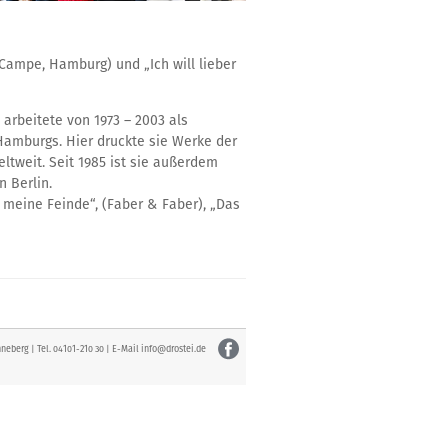
Campe, Hamburg) und „Ich will lieber
 arbeitete von 1973 – 2003 als
Hamburgs. Hier druckte sie Werke der
eltweit. Seit 1985 ist sie außerdem
n Berlin.
h meine Feinde“, (Faber & Faber), „Das
nneberg | Tel. 04101-210 30 | E-Mail
info@drostei.de