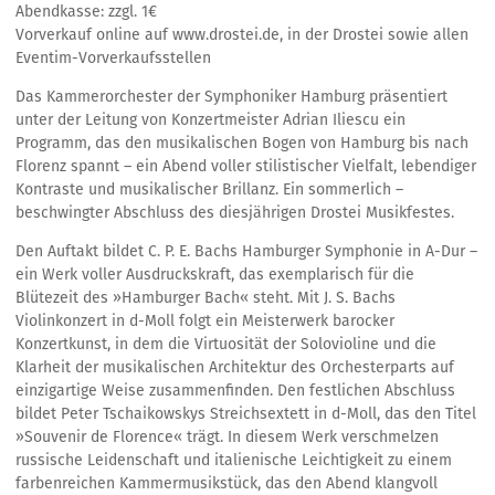
Abendkasse: zzgl. 1€
Vorverkauf online auf www.drostei.de, in der Drostei sowie allen
Eventim-Vorverkaufsstellen
Das Kammerorchester der Symphoniker Hamburg präsentiert
unter der Leitung von Konzertmeister Adrian Iliescu ein
Programm, das den musikalischen Bogen von Hamburg bis nach
Florenz spannt – ein Abend voller stilistischer Vielfalt, lebendiger
Kontraste und musikalischer Brillanz. Ein sommerlich –
beschwingter Abschluss des diesjährigen Drostei Musikfestes.
Den Auftakt bildet C. P. E. Bachs Hamburger Symphonie in A-Dur –
ein Werk voller Ausdruckskraft, das exemplarisch für die
Blütezeit des »Hamburger Bach« steht. Mit J. S. Bachs
Violinkonzert in d-Moll folgt ein Meisterwerk barocker
Konzertkunst, in dem die Virtuosität der Solovioline und die
Klarheit der musikalischen Architektur des Orchesterparts auf
einzigartige Weise zusammenfinden. Den festlichen Abschluss
bildet Peter Tschaikowskys Streichsextett in d-Moll, das den Titel
»Souvenir de Florence« trägt. In diesem Werk verschmelzen
russische Leidenschaft und italienische Leichtigkeit zu einem
farbenreichen Kammermusikstück, das den Abend klangvoll